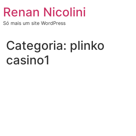
Renan Nicolini
Só mais um site WordPress
Categoria:
plinko
casino1